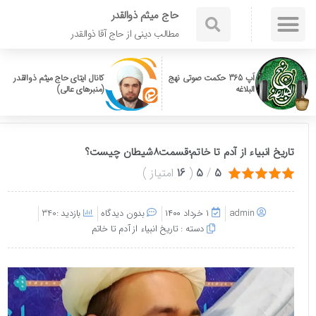
حاج میثم ذوالقدر
مطالب دینی از حاج آقا ذوالقدر
اَپ 365 حکمت صوتی نهج
کانال ایتای حاج میثم ذوالقدر
البلاغه
(منبرهای عالی)
تاریخ انبیاء از آدم تا خاتم؛قسمت۸شیطان چیست؟
5
/
5
(
16
امتیاز
)
admin
۱ خرداد ۱۴۰۰
بدون دیدگاه
بازدید :340
دسته :
تاریخ انبیاء از آدم تا خاتم