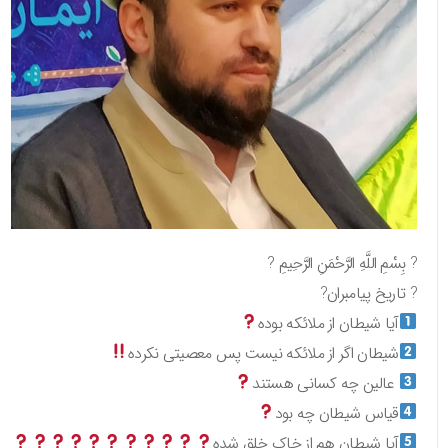
? بِسْمِ اللَّهِ الرَّحْمَنِ الرَّحِيمِ ?
? تاریخ پیامبران?
آیا شیطان از ملائکه بوده
شیطان اگر از ملائکه نیست پس معصیتی نکرده
عالین چه کسانی هستند
قیاس شیطان چه بود
آیا شیطان هم از خاک خلق شده