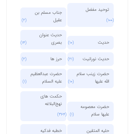
توحید مفضل
جناب مسلم بن
عقیل
(2)
(100)
حدیث عنوان
حدیث
بصری
(14)
(10)
حدیث نورانیت
حرز ها
(2)
(21)
حضرت زینب سلام
حضرت عبدالعظیم
الله علیها
علیه السلام
(1)
(10)
حکمت های
نهج‌البلاغه
حضرت معصومه
علیها سلام
(364)
(1)
حلیه المتقین
خطبه فدکیه