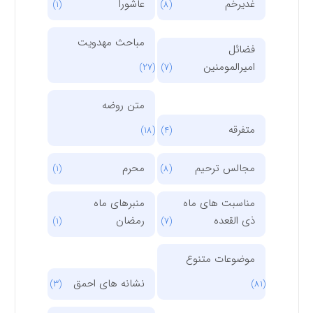
غدیرخم
عاشورا
(1)
(8)
مباحث مهدویت
فضائل
امیرالمومنین
(27)
(7)
متن روضه
متفرقه
(18)
(4)
مجالس ترحیم
محرم
(1)
(8)
مناسبت های ماه
منبرهای ماه
ذی القعده
رمضان
(1)
(7)
موضوعات متنوع
نشانه های احمق
(3)
(81)