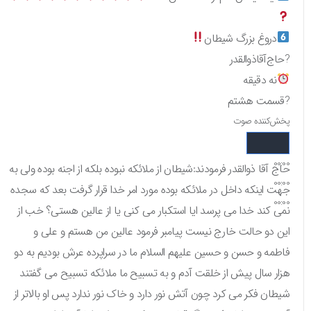
دروغ بزرگ شیطان
?حاج‌آقا‌ذوالقدر
نه دقیقه
?قسمت هشتم
پخش‌کننده صوت
00:00
حاج آقا ذوالقدر فرمودند:شیطان از ملائکه نبوده بلکه از اجنه بوده ولی به
00:00
جهت اینکه داخل در ملائکه بوده مورد امر خدا قرار گرفت بعد که سجده
00:00
نمی کند خدا می پرسد ایا استکبار می کنی یا از عالین هستی؟ خب از
این دو حالت خارج نیست پیامبر فرمود عالین من هستم و علی و
فاطمه و حسن و حسین علیهم السلام ما در سراپرده عرش بودیم به دو
هزار سال پیش از خلقت آدم و به تسبیح ما ملائکه تسبیح می گفتند
شیطان فکر می کرد چون آتش نور دارد و خاک نور ندارد پس او بالاتر از