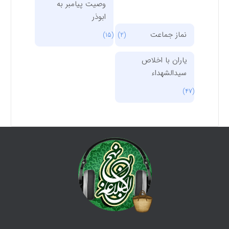
وصیت پیامبر به
ابوذر
نماز جماعت
(15)
(2)
یاران با اخلاص
سیدالشهداء
(47)