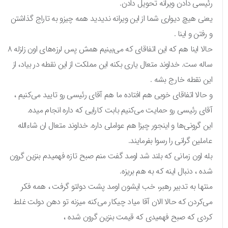
رئیسی دادن ویرانه تحویل دادن.
یعنی هیچ دیواری شما از این ویرانه ندیدید همه چیزو به تاراج گذاشتن
و رفتن و اینا .
حالا اینا هم که این اتفاقای که می‌بینیم همش پس لرزه‌های اون زلزله ۸
ساله ست. خداوند متعال یاری بکنه این مملکت از این نقطه در بیاد، از
این نقطه خارج بشه .
و حالا اتفاقای خوبی هم افتاده ما هم آقای رئیسی رو تایید می‌کنیم ،
آقای رئیسی رو حمایت می‌کنیم بابت کارایی که داره انجام میده.
این گرونی‌ها و اینجور چیزا هم عواملی داره. خداوند متعال ان شاءالله
عاملین گرانی را رسوا بفرمایند.
بله اون زمانی که بلند شد اومد گفت منم صبح تازه فهمیدم بنزین گرون
شده ، دنبال اینه که به هم بریزه.
منتها به تدبیر رهبر، خب ایشون اومد پشت دولتو گرفت ، همه فکر
می‌کردن که حالا الان آقا میاد چیکار می‌کنه میزنه تو دهن دولت غلط
کردی که صبح فهمیدی که قیمت بنزین گرون شده ،