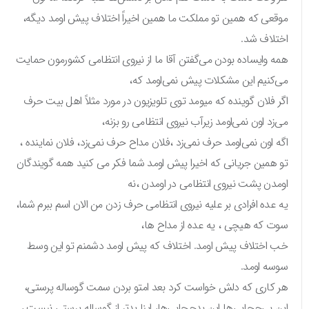
موقعی که همین تو مملکت ما همین اخیراً اختلاف پیش اومد دیگه،
اختلاف شد.
همه وایساده بودن می‌گفتن آقا ما از نیروی انتظامی کشورمون حمایت
می‌کنیم این مشکلات پیش نمی‌اومد که،
اگر فلان گوینده که میومد توی تلویزیون در مورد مثلاً اهل بیت حرف
می‌زد اون نمی‌اومد زیرآب نیروی انتظامی رو بزنه،
اگه اون نمی‌اومد حرف نمی‌زد ،فلان مداح حرف نمی‌زد، فلان نماینده ،
تو همین جریانی که اخیرا پیش اومد شما فکر می کنید همه گویندگان
اومدن پشت نیروی انتظامی در اومدن ،نه
یه عده افرادی بر علیه نیروی انتظامی حرف زدن من الان اسم ببرم شما،
سوت که هیچی ، یه عده از مداح ها،
خب اختلاف پیش اومد. اختلاف که پیش اومد دشمنم تو این وسط
سوسه اومد.
هر کاری که دلش خواست کرد بعد امتو بردن سمت گوساله پرستی،
این بی‌حجابی‌ها این بدحجابی‌ها، اینا بدتر از گوساله پرستی نیست ،