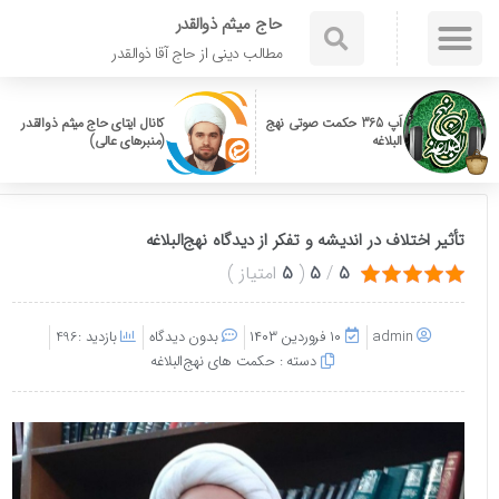
حاج میثم ذوالقدر
مطالب دینی از حاج آقا ذوالقدر
اَپ 365 حکمت صوتی نهج
کانال ایتای حاج میثم ذوالقدر
البلاغه
(منبرهای عالی)
تأثیر اختلاف در اندیشه و تفکر از دیدگاه نهج‌البلاغه
5
/
5
(
5
امتیاز
)
admin
۱۰ فروردین ۱۴۰۳
بدون دیدگاه
بازدید :496
دسته :
حکمت های نهج‌البلاغه