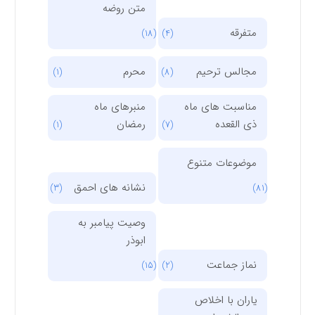
متن روضه
متفرقه
(18)
(4)
مجالس ترحیم
محرم
(1)
(8)
مناسبت های ماه
منبرهای ماه
ذی القعده
رمضان
(1)
(7)
موضوعات متنوع
نشانه های احمق
(3)
(81)
وصیت پیامبر به
ابوذر
نماز جماعت
(15)
(2)
یاران با اخلاص