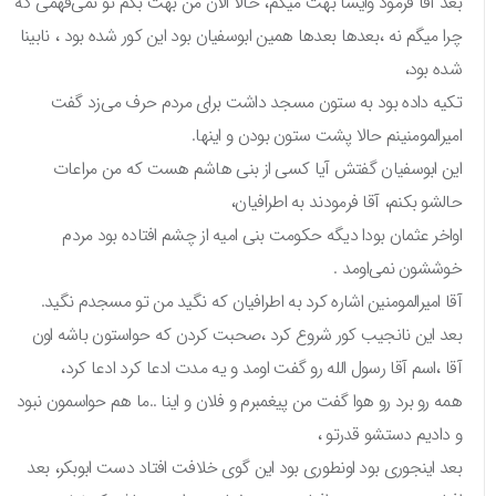
بعد آقا فرمود وایسا بهت میگم، حالا الان من بهت بگم تو نمی‌فهمی که
چرا میگم نه ،بعدها بعدها همین ابوسفیان بود این کور شده بود ، نابینا
شده بود،
تکیه داده بود به ستون مسجد داشت برای مردم حرف می‌زد گفت
امیرالمومنینم حالا پشت ستون بودن و اینها.
این ابوسفیان گفتش آیا کسی از بنی هاشم هست که من مراعات
حالشو بکنم، آقا فرمودند به اطرافیان،
اواخر عثمان بودا دیگه حکومت بنی امیه از چشم افتاده بود مردم
خوششون نمی‌اومد .
آقا امیرالمومنین اشاره کرد به اطرافیان که نگید من تو مسجدم نگید.
بعد این نانجیب کور شروع کرد ،صحبت کردن که حواستون باشه اون
آقا ،اسم آقا رسول الله رو گفت اومد و یه مدت ادعا کرد ادعا کرد،
همه رو برد رو هوا گفت من پیغمبرم و فلان و اینا ..ما هم حواسمون نبود
و دادیم دستشو قدرتو ،
بعد اینجوری بود اونطوری بود این گوی خلافت افتاد دست ابوبکر، بعد