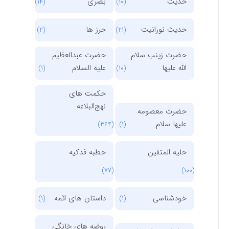
حدیث
بصری
(14)
(10)
حدیث نورانیت
حرز ها
(2)
(21)
حضرت زینب سلام
حضرت عبدالعظیم
الله علیها
علیه السلام
(1)
(10)
حکمت های
نهج‌البلاغه
حضرت معصومه
علیها سلام
(364)
(1)
حلیه المتقین
خطبه فدکیه
(77)
(100)
خودشناسی
داستان های ائمه
(1)
(1)
روضه های خانگی