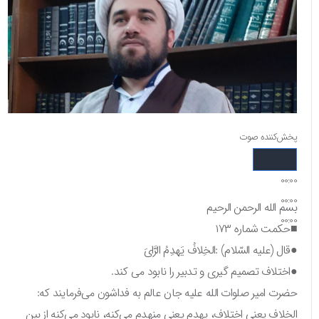
پخش‌کننده صوت
00:00
00:00
بسم الله الرحمن الرحیم
00:00
■حکمت شماره ۱۷۳
●قال (علیه السّلام) :الخِلافُ یَهدِمُ الرَّایَ
●اختلاف تصمیم گیری و تدبیر را نابود می کند.
حضرت امیر صلوات الله علیه جان عالم به فداشون می‌فرمایند که:
الخلاف یعنی اختلاف، یهدم یعنی منهدم می‌کنه، نابود می‌کنه از بین