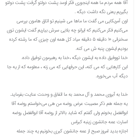
آقا همه مردم ما همه اینجوری فکر اومد پشت دولتو گرفت پشت دولتو
بگیریم یعنی نگه داشت دیگه .
اون آمریکایی می گفت ما ماها می شینیم تو اتاق هامون بررسی
می‌کنیم فکر می‌کنیم که ایرانو چه بلایی سرش بیاریم گفت ایشون توی
سخنرانی ۱۰ دقیقه ۵ دقیقه میاد کل همه اون چیزی که ما رشته کرده
بودیم ایشون پنبه ش می کنه.
خدا تووفیق داده به ایشون دیگه ،خدا به رهبرمون توفیق داده.
این کارهایی که می کنه، این حرفهایی که می زنه ، معلومه که از یه جا
دیگه آب می‌خوره.
خدا به آبروی محمد و آل محمد به ما اتفاق و وحدت عنایت بفرماید.
یه جمله هم ذکر مصیبت عرض روضه من هی می‌خواستم روضه آقا
ابوالفضل بخونم ولی گفتم که شاید بالاتر از روضه آقا ابوالفضل روضه
اسارت عمه جانشون زینبه کبراس
اجازه بدید امروز صبح از عمه جانشون کبری بخونیم یه چند جمله