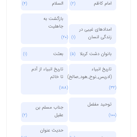
امام کاظم
السلام
(4)
(2)
بازگشت به
جاهلیت
امدادهای غیبی در
زندگی انسان
(20)
(1)
بانوان دشت کربلا
بعثت
(1)
(5)
تاریخ انبیاء
تاریخ انبیاء از آدم
(ادریس_نوح_هود_صالح)
تا خاتم
(188)
(32)
توحید مفضل
جناب مسلم بن
عقیل
(2)
(100)
حدیث عنوان