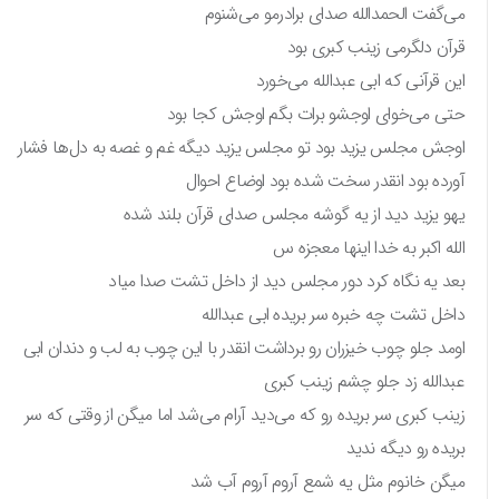
می‌گفت الحمدالله صدای برادرمو می‌شنوم
قرآن دلگرمی زینب کبری بود
این قرآنی که ابی عبدالله می‌خورد
حتی می‌خوای اوجشو برات بگم اوجش کجا بود
اوجش مجلس یزید بود تو مجلس یزید دیگه غم و غصه به دل‌ها فشار
آورده بود انقدر سخت شده بود اوضاع احوال
یهو یزید دید از یه گوشه مجلس صدای قرآن بلند شده
الله اکبر به خدا اینها معجزه س
بعد یه نگاه کرد دور مجلس دید از داخل تشت صدا میاد
داخل تشت چه خبره سر بریده ابی عبدالله
اومد جلو چوب خیزران رو برداشت انقدر با این چوب به لب و دندان ابی
عبدالله زد جلو چشم زینب کبری
زینب کبری سر بریده رو که می‌دید آرام می‌شد اما میگن از وقتی که سر
بریده رو دیگه ندید
میگن خانوم مثل یه شمع آروم آروم آب شد