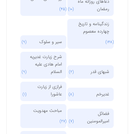
دعاهای روزانه ماه
رمضان
(45)
(10)
زندگینامه و تاریخ
چهارده معصوم
سیر و سلوک
(9)
(148)
شرح زیارت غدیریه
امام هادی علیه
شبهای قدر
السلام
(9)
(2)
فرازی از زیارت
غدیرخم
عاشورا
(1)
(8)
مباحث مهدویت
فضائل
امیرالمومنین
(27)
(7)