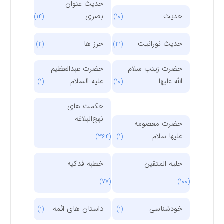
حدیث عنوان
حدیث
بصری
(14)
(10)
حدیث نورانیت
حرز ها
(2)
(21)
حضرت زینب سلام
حضرت عبدالعظیم
الله علیها
علیه السلام
(1)
(10)
حکمت های
نهج‌البلاغه
حضرت معصومه
علیها سلام
(364)
(1)
حلیه المتقین
خطبه فدکیه
(77)
(100)
خودشناسی
داستان های ائمه
(1)
(1)