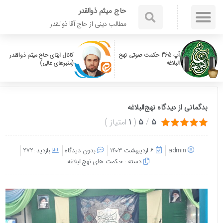
حاج میثم ذوالقدر
مطالب دینی از حاج آقا ذوالقدر
اَپ 365 حکمت صوتی نهج
کانال ایتای حاج میثم ذوالقدر
البلاغه
(منبرهای عالی)
بدگمانی از دیدگاه نهج‌البلاغه
5
/
5
(
1
امتیاز
)
admin
۶ اردیبهشت ۱۴۰۳
بدون دیدگاه
بازدید :272
دسته :
حکمت های نهج‌البلاغه