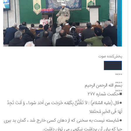
پخش‌کننده صوت
00:00
00:00
بسم الله الرحمن الرحیم
00:00
■حکمت شماره ۲۷۷
●قال (علیه السّلام) : لاَ تَظُنَّنَّ بِکَلِمَه خَرَجَت مِن اَحَد سُوءا ، وَ اَنتَ تَجِدُ
لَهَا فَی الخَیرِ مُحتَمَلا
●شایسته نیست به سخنی که از دهان کسی خارج شد ، گمان بد ببری
چرا که برای آن برداشت نیکویی می توان داشت.