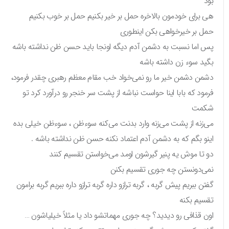
بود
هی برای خودمون بالاخره حمل بر خیر بکنیم حمل بر خوب بکنیم
حمل بر خیرخواهی بکن اینطوری
پس اما نسبت به دشمن آدم دیگه اونجا باید حسن ظن نداشته باشه
بگید سوء زن داشته باشه
دشمن دشمن خیر ما رو نمی‌خواد خب مقام معظم رهبری چقدر فرمود،
فرمود که بابا اینا حواست نباشه از پشت سر خنجر رو درآورد کرد تو
شکمت
می‌زنه از پشت می‌زنه وارد بدنت می‌کنه سوءظن ، سوءظن خیلی بده
اینو بگم که به دشمن آدم اعتماد نکنه حسن ظن نداشته باشه .
دو تا موش یه پنیر گیرشون اومد می‌خواستن تقسیم کنند
نمی‌دونستن چه جوری تقسیم بکنن
گفتن ببریم پیش گربه ، گربه ترازو داره گربه ترازو داره ببریم گربه برامون
تقسیم بکنه
اون قذافی رو دیدید؟ چه جوری مهماتشو داد یا مثلاً خیلیاشون …