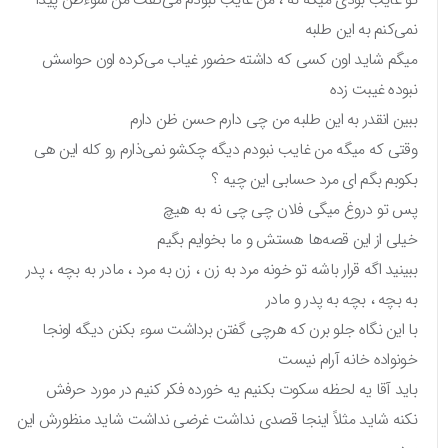
نمی‌کنم به این طلبه
میگم شاید اون کسی که داشته حضور غیاب می‌کرده اون حواسش
نبوده غیبت زده
ببین انقدر به این طلبه من چی دارم حسن ظن دارم
وقتی که میگه من غایب نبودم دیگه چکشو نمی‌ذارم رو کله این هی
بکوبم بگم ای مرد حسابی این چیه ؟
پس تو دروغ میگی فلان چی چی نه به هیچ
خیلی از این قصه‌ها هستش و ما بخوایم بگیم
ببینید اگه قرار باشه تو خونه مرد به زن ، زن به مرد ، مادر به بچه ، پدر
به بچه ، بچه به پدر و مادر
با این نگاه جلو برن که هرچی گفتن برداشت سوء بکنن دیگه اونجا
خونواده خانه آرام نیست
باید آقا یه لحظه سکوت بکنیم یه خورده فکر کنیم در مورد حرفش
نکنه شاید مثلاً اینجا قصدی نداشت غرضی نداشت شاید منظورش این