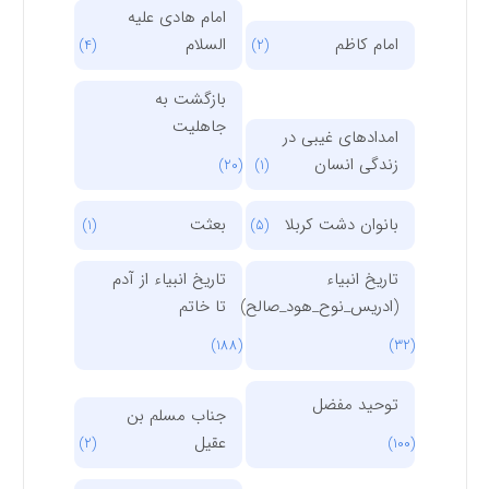
امام هادی علیه
امام کاظم
السلام
(4)
(2)
بازگشت به
جاهلیت
امدادهای غیبی در
زندگی انسان
(20)
(1)
بانوان دشت کربلا
بعثت
(1)
(5)
تاریخ انبیاء
تاریخ انبیاء از آدم
(ادریس_نوح_هود_صالح)
تا خاتم
(188)
(32)
توحید مفضل
جناب مسلم بن
عقیل
(2)
(100)