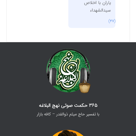
یاران با اخلاص
سیدالشهداء
(47)
365 حکمت صوتی نهج البلاغه
با تفسیر حاج میثم ذوالقدر – کافه بازار