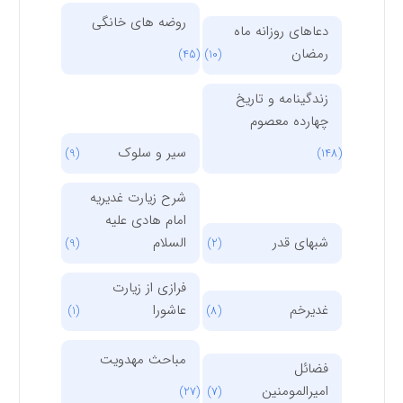
روضه های خانگی
دعاهای روزانه ماه
رمضان
(45)
(10)
زندگینامه و تاریخ
چهارده معصوم
سیر و سلوک
(9)
(148)
شرح زیارت غدیریه
امام هادی علیه
شبهای قدر
السلام
(9)
(2)
فرازی از زیارت
غدیرخم
عاشورا
(1)
(8)
مباحث مهدویت
فضائل
امیرالمومنین
(27)
(7)