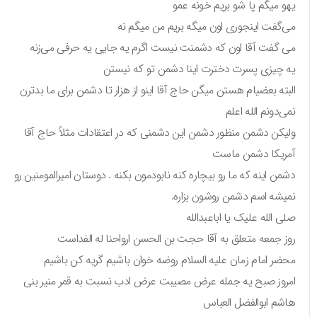
یهو میگم پا شو بریم خونه عمو
می‌گفت اینجوری اون میگه بریم من میگم نه
می گفت آقا اون که دشمنت نیست اگرم یه جایی یه حرفی می‌زنه
یه چیزی پسرت دخترت اینا دشمن تو که نیستن
البته بعضیام هستن میگن حاج آقا اینو از هزار تا دشمن برای ما بدترن
نمی‌دونم الله اعلم
ولیکن دشمن منظور دشمن این دشمنی که در اعتقادات مثلاً حاج آقا
آمریکا دشمن ماست
دشمن اینه که ما رو بیچاره کنه نابودمون بکنه . دوستان امیرالمومنین رو
نمیشه اسم دشمن روشون بزاره.
صلی الله علیک یا اباعبدالله
روز جمعه متعلق به آقا حجت بن الحسن ارواحنا له الفداست
محضر امام زمان علیه السلام روضه خوان باشیم گریه کن باشیم
امروز صبح یه جمله عرض مصیبت عرض ادب نسبت به قمر منیر بنی
هاشم ابوالفضل العباس