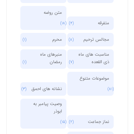
متن روضه
متفرقه
(18)
(4)
مجالس ترحیم
محرم
(1)
(8)
مناسبت های ماه
منبرهای ماه
ذی القعده
رمضان
(1)
(7)
موضوعات متنوع
نشانه های احمق
(3)
(81)
وصیت پیامبر به
ابوذر
نماز جماعت
(15)
(2)