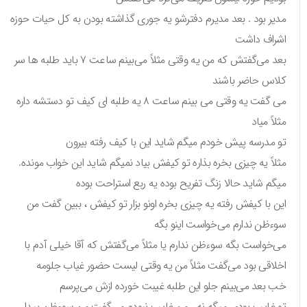
مدیر بود . بعد مدیرم دفترشو یه جوری گذاشته بودن به کل حیات حوزه
اشراف داشت
بعد می‌گفتش که من یه وقتی مثلاً می‌بینم ساعت ۷ باید طلبه ها سر
کلاس حاضر باشند
می گفت یه وقتی می بینم ساعت ۸ یه طلبه ای کیف تو دستشه داره
مثلاً میاد
تو مدرسه پیش خودم میگم شاید این با کیف رفته بیرون
مثلاً یه چیزی بخره بذاره تو کیفش بیاد نمیگم شاید این خواب مونده.
میگم شاید حالا زنگ تفریح بوده یه ربع استراحت بوده
این با کیفش رفته یه چیزی بخره اونو بزار تو کیفش ، ببین گفت من
سوءظن ندارم می‌خواست اینو بگه
می‌خواست بگه سوءظن ندارم یا مثلاً می‌گفتش که آقا خیلی آدم با
اخلاقی بود می‌گفت مثلاً من یه وقتی لیست حضور غیاب جلومه
خب بعد می‌بینم جلو این طلبه غیبت خورده ازش می‌پرسم
تو غایب بودی میگه نه ، من غایب نبودم می‌گفت من سوءظن پیدا