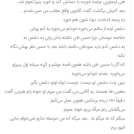
هی اینجوری عرضه خورده با دستش کند و خورد پنیرا تموم شد
بعد آخرش برگشت گفت آقایون واقع مطلب من سیر نشدم….
یه پنجه انداخت دوتا شون هم خورد
دشمن اینه از مالتم می‌خوره خودتم می‌خوره یه آبم روش
خلاصه دوستان چرا حسن ظن داشته باش ولی به دشمن نه
به دشمن آدم باید سوءظن داشته باشه بعد با حسن نظر بهش نگاه
نکنه
که اگر با حسن ظن باشه همون قصه موشو و گربه میشه اول پنیرتو
می‌خوره . بعدم خودتو می‌خوره.
ببین زنت دشمن تو نیست دوست توئه اونو دشمن نگیر
بعضی ها هستند یه آقایی می گفت من میرم تو خونه زنم هرچی گفت
دقیقاً ۱۸۰ درجه برعکس همون عمل می‌کنم
می‌گفتش زنم میگه بریم خونه عموم
میگم که نه میگم نه . بعد میگه که من حوصله ندارم نمی‌خوام جایی
امروز برم