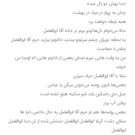
خدا بهش دو بال میده
چنان به پرواز در میاد در بهشت
همه غبطه خواهند برد
حالا می‌خوام دل‌هاتونو ببرم در خانه آقا ابوالفضل
یه لحظه عزیزان چشم سرتونو ببندید دلاتونو بیارید حرم آقا ابوالفضل
چقدر با صفاست
من یه وقت هایی میرم صدای بعضی از خانوم هایی که اونجا می
خونند
مثلا با آقا ابوالفضل حرف میزنن
بعضی‌ها شون روضه می‌خونن میگن یا عباس
جبل مای باسکین بلند شو سکینه هنوز تشنه است
براش آب بیار
بعضی روضه‌ها هم تو حرم آقا ابوالفضل یه حال خاصی داره ها
سقای دشت کربلا ابوالفضل ابوالفضل دستش شده از تن جدا ابوالفضل
ابوالفضل