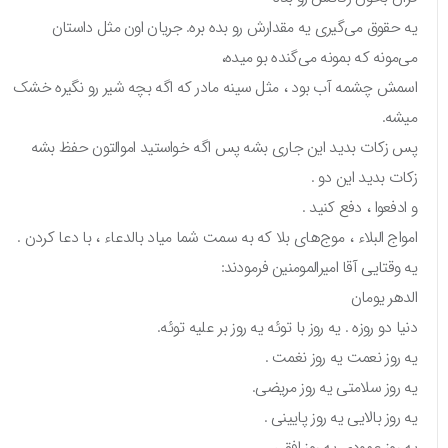
یه حقوق می‌گیری یه مقدارش رو بده بره. جریان اون مثل داستان
می‌مونه که بمونه می‌گنده بو میده،
اسمش چشمه آب بود ، مثل سینه مادر که اگه بچه شیر رو نگیره خشک
میشه.
پس زکات بدید این جاری بشه پس اگه خواستید اموالتون حفظ بشه
زکات بدید این دو .
و ادفعوا ، دفع کنید .
امواج البلاء ، موج‌های بلا که به سمت شما میاد بالدعاء ، با دعا کردن .
یه وقتایی آقا امیرالمومنین فرمودند:
الدهر یومان
دنیا دو روزه . یه روز با توئه یه روز بر علیه توئه.
یه روز نعمت یه روز نغمت .
یه روز سلامتی یه روز مریضی.
یه روز بالایی یه روز پایینی .
یه روز عمودی یه روز افقی .