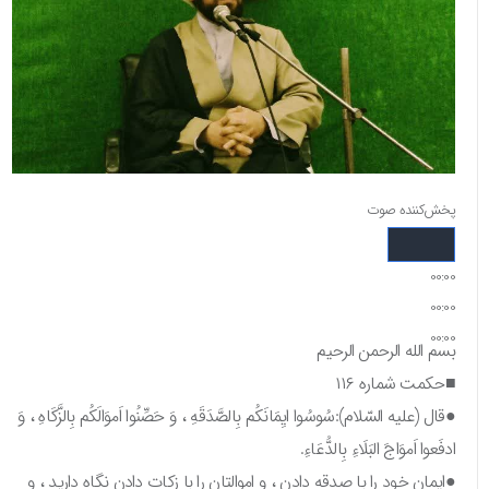
پخش‌کننده صوت
00:00
00:00
00:00
بسم الله الرحمن الرحیم
■حکمت شماره ۱۱۶
●قال (علیه السّلام):سُوسُوا ایِمَانَکُم بِالصَّدَقَهِ ، وَ حَصِّنُوا اَموَالَکُم بِالزَّکَاهِ ، وَ
ادفَعوا اَموَاجَ البَلَاءِ بِالدُّعَاءِ.
●ایمان خود را با صدقه دادن ، و اموالتان را با زکات دادن نگاه دارید ، و