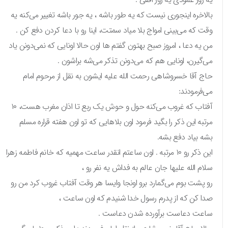
بالاخره اینجوری نیست که یه طور باشه ، یه جور باشه تغییر می‌کنه یه
وقت که می‌بینی امواج بلا میاد سمتت، اینا رو با دعا کردن دفع کن .
من یه دعا ، امروز صبح بهتون گفتم ها اون حالا اونایی که نمی‌دونن یاد
می‌گیرن، اونایی هم که می‌دونن تذکر می‌شه براشون .
حاج آقا خسروشاهی رحمت الله علیه ایشون به نقل از مرحوم امام
می‌فرمودند:
آفتاب که غروب می‌کنه حول و حوش یک ربع تا اذان مغرب هست، ۱۰
مرتبه این ذکر را بگید فرمود اون بلاهایی که تو اون هفته قراره مسلم
بشه بیاد دفع بشه.
این ذکر رو ۱۰ مرتبه . اون ساعتم انقدر ساعت مهمیه که خانم فاطمه زهرا
سلام الله علیها جان عالم به فداش یه نفر رو ،
رو پشت بوم می‌گمارد برو اونجا وایسا هر وقت آفتاب غروب کرد من رو
صدا کن که از پدرم رسول خدا شنیدم که اون ساعت ،
ساعت دعاست برآورده شدن دعاست .