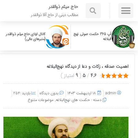
حاج میثم ذوالقدر
مطالب دینی از حاج آقا ذوالقدر
اَپ 365 حکمت صوتی نهج
کانال ایتای حاج میثم ذوالقدر
البلاغه
(منبرهای عالی)
اهمیت صدقه ، زکات و دعا از دیدگاه نهج‌البلاغه
4.6
/
5
(
9
امتیاز
)
admin
۱۸ اردیبهشت ۱۴۰۳
بدون دیدگاه
بازدید :254
دسته :
حکمت های نهج‌البلاغه
,
موضوعات متنوع