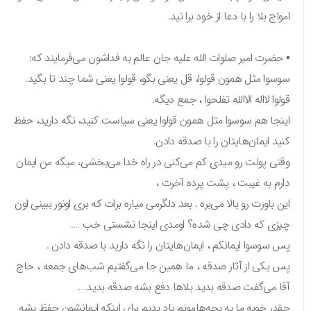
امواج بلا را با دعا از خود برا نید.
▪︎ حضرت امیر صلوات الله علیه جان عالم به فداشون می‌فرمایند که:
سوسوا مثل همون قولوا، قل یعنی بگو، قولوا یعنی شما چند تا بگید.
قولوا لااله الاالله تفلحوا ، جمع دیگه.
اینجا هم سوسوا مثل همون قولوا یعنی سیاست کنید، نگه دارید، حفظ
کنید ایمان‌هایتان را با صدقه دادن.
وقتی پولت رو میدی کم می‌کنی در راه خدا می‌بخشی، میگه من ایمان
دارم به غیبت ، پشت پرده آخرت ،
این باورت رو بالا می‌بره . بعد دلگرمی میاره برات که بری اونور ببینی اون
چیزی که دادی چی شده؟ اومدی اینجا نشستی خب ….
پس سوسوا ایمانکم ، ایمان‌هایتان را نگه دارید با صدقه دادن .
پس یکی از آثار صدقه ، ما همین جا می‌گفتیم شب‌های جمعه ، حاج
آقا می‌گفت صدقه بدید بلاها دفع بشه صدقه بدید….
چقدر خوبه ما به بچه‌هامونم یاد بدیم برای اینکه ایمانشون حفظ بشه