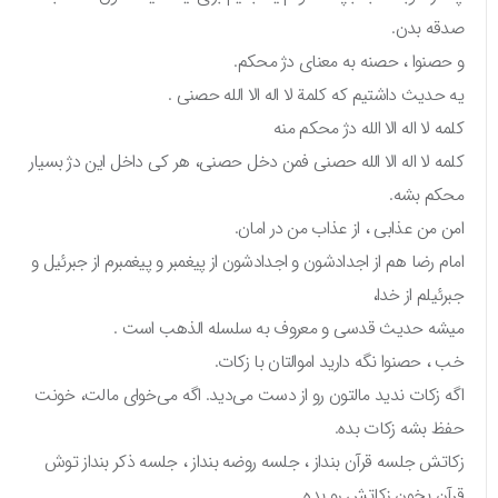
صدقه بدن.
و حصنوا ، حصنه به معنای دژ محکم.
یه حدیث داشتیم که کلمة لا اله الا الله حصنی .
کلمه لا اله الا الله دژ محکم منه
کلمه لا اله الا الله حصنی فمن دخل حصنی، هر کی داخل این دژ بسیار
محکم بشه.
امن من عذابی ، از عذاب من در امان.
امام رضا هم از اجدادشون و اجدادشون از پیغمبر و پیغمبرم از جبرئیل و
جبرئیلم از خدا،
میشه حدیث قدسی و معروف به سلسله الذهب است .
خب ، حصنوا نگه دارید اموالتان با زکات.
اگه زکات ندید مالتون رو از دست می‌دید. اگه می‌خوای مالت، خونت
حفظ بشه زکات بده.
زکاتش جلسه قرآن بنداز ، جلسه روضه بنداز ، جلسه ذکر بنداز توش
قرآن بخون زکاتش رو بده