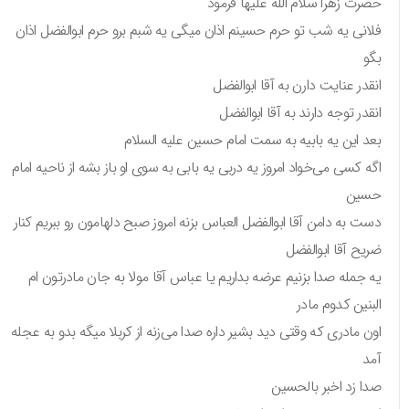
حضرت زهرا سلام الله علیها فرمود
فلانی یه شب تو حرم حسینم اذان میگی یه شبم برو حرم ابوالفضل اذان
بگو
انقدر عنایت دارن به آقا ابوالفضل
انقدر توجه دارند به آقا ابوالفضل
بعد این یه بابیه به سمت امام حسین علیه السلام
اگه کسی می‌خواد امروز یه دربی یه بابی به سوی او باز بشه از ناحیه امام
حسین
دست به دامن آقا ابوالفضل العباس بزنه امروز صبح دلهامون رو ببریم کنار
ضریح آقا ابوالفضل
یه جمله صدا بزنیم عرضه بداریم یا عباس آقا مولا به جان مادرتون ام
البنین کدوم مادر
اون مادری که وقتی دید بشیر داره صدا می‌زنه از کربلا میگه بدو به عجله
آمد
صدا زد اخبر بالحسین