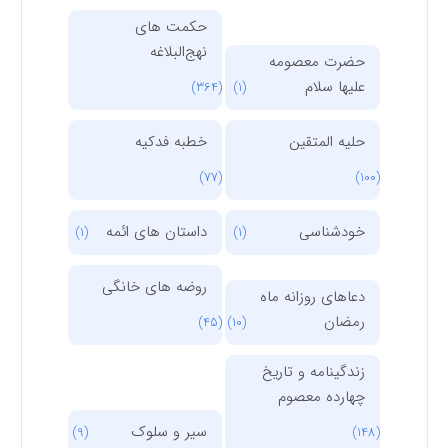
حکمت های
نهج‌البلاغه
حضرت معصومه
علیها سلام
(364)
(1)
حلیه المتقین
خطبه فدکیه
(77)
(100)
خودشناسی
داستان های ائمه
(1)
(1)
روضه های خانگی
دعاهای روزانه ماه
رمضان
(45)
(10)
زندگینامه و تاریخ
چهارده معصوم
سیر و سلوک
(9)
(148)