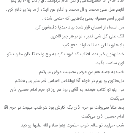
حالا حاج آقا خسروشاهی از نقل امام فرمودند : این ذکر رو ۱۰ بار بگو
اللهم صل علی محمد و آل محمد و ادفع عن البلا ، از ما بلا رو دفع کن .
المبرم اسم مفعوله یعنی بلاهایی که حتمی شده .
من السماء از آسمان قرار شده بیاد خدایا دفعشون کن
انک علی کل شی قدیر ، تو بر هر چیز قادری.
بلا هارو با این ده تا صلوات دفع کنید.
خدا بهتون خیر بده. آفتاب که غروب کرد یه ربع وقت تا اذان مغرب ،تو
اون ساعت بگید.
خب یه جمله هم من عرض مصیبت عرض می‌کنم
دل‌هاتون رو ببرم در خونه آقا ابوالفضل العباس قمر منیر بنی هاشم
من اینو تو کتاب خوندم یه آقایی بود هر روز تو حرم امام حسین اذان
می‌گفت
بعد مثلاً نمی‌رفت تو حرم اذان بگه کارش بود هر شب میومد تو حرم آقا
امام حسین اذان می‌گفت
شب خوابید تو عالم خواب حضرت زهرا سلام الله علیها رو دید