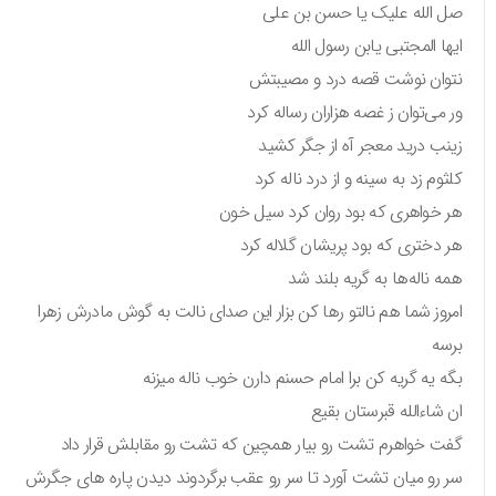
صل الله علیک یا حسن بن علی
ایها المجتبی یابن رسول الله
نتوان نوشت قصه درد و مصیبتش
ور می‌توان ز غصه هزاران رساله کرد
زینب درید معجر آه از جگر کشید
کلثوم زد به سینه و از درد ناله کرد
هر خواهری که بود روان کرد سیل خون
هر دختری که بود پریشان گلاله کرد
همه ناله‌ها به گریه بلند شد
امروز شما هم نالتو رها کن بزار این صدای نالت به گوش مادرش زهرا
برسه
بگه یه گریه کن برا امام حسنم دارن خوب ناله میزنه
ان شاءالله قبرستان بقیع
گفت خواهرم تشت رو بیار همچین که تشت رو مقابلش قرار داد
سر رو میان تشت آورد تا سر رو عقب برگردوند دیدن پاره های جگرش