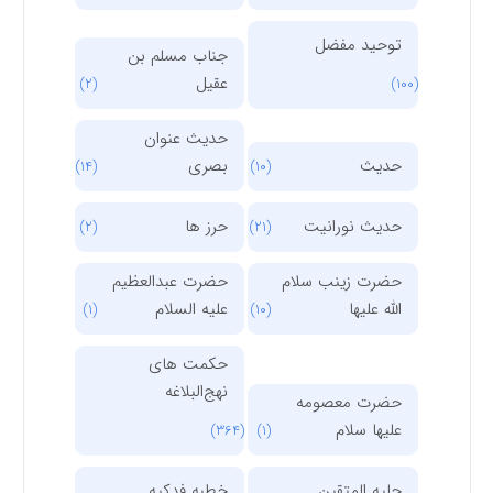
توحید مفضل
جناب مسلم بن
عقیل
(2)
(100)
حدیث عنوان
حدیث
بصری
(14)
(10)
حدیث نورانیت
حرز ها
(2)
(21)
حضرت زینب سلام
حضرت عبدالعظیم
الله علیها
علیه السلام
(1)
(10)
حکمت های
نهج‌البلاغه
حضرت معصومه
علیها سلام
(364)
(1)
حلیه المتقین
خطبه فدکیه