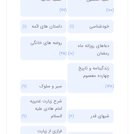
(77)
(100)
خودشناسی
داستان های ائمه
(1)
(1)
روضه های خانگی
دعاهای روزانه ماه
رمضان
(45)
(10)
زندگینامه و تاریخ
چهارده معصوم
سیر و سلوک
(9)
(148)
شرح زیارت غدیریه
امام هادی علیه
شبهای قدر
السلام
(9)
(2)
فرازی از زیارت