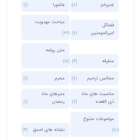
غدیرخم
عاشورا
(1)
(8)
مباحث مهدویت
فضائل
امیرالمومنین
(27)
(7)
متن روضه
متفرقه
(18)
(4)
مجالس ترحیم
محرم
(1)
(8)
مناسبت های ماه
منبرهای ماه
ذی القعده
رمضان
(1)
(7)
موضوعات متنوع
نشانه های احمق
(3)
(81)