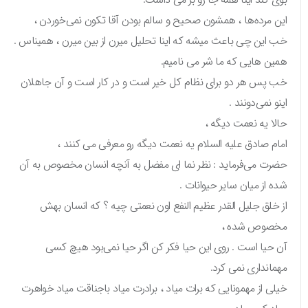
این مرده‌ها ، همشون صحیح و سالم بودن آقا تکون نمی‌خوردن ،
خب این چی باعث میشه که اینا تحلیل میرن از بین میرن ، همیناس .
همین هایی که ما شر می نامیم.
خب پس هر دو برای نظام کل خیر است و در کار است و آن جاهلان
اینو نمی‌دونند .
حالا یه نعمت دیگه ،
امام صادق علیه السلام یه نعمت دیگه رو معرفی می کنند ،
حضرت می‌فرماید : نظر نما ای مفضل به آنچه انسان مخصوص به آن
شده از میان سایر حیوانات .
از خلق جلیل القدر عظیم النفع اون نعمتی چیه ؟ که انسان بهش
مخصوص شده ،
آن حیا است . روی این حیا فکر کن اگر حیا نمی‌بود هیچ کسی
مهمانداری نمی کرد.
خیلی از مهمونایی که برات میاد ، برادرت میاد باجناقت میاد خواهرت