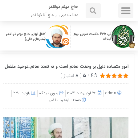
حاج میثم ذوالقدر
مطالب دینی از حاج آقا ذوالقدر
اَپ 365 حکمت صوتی نهج
کانال ایتای حاج میثم ذوالقدر
البلاغه
(منبرهای عالی)
امور متضاده دلیل بر وحدت صانع است و نه تعدد صانع_توحید مفضل
4.9
/
5
(
8
امتیاز
)
admin
۲۴ اردیبهشت ۱۴۰۳
بدون دیدگاه
بازدید :230
دسته :
توحید مفضل