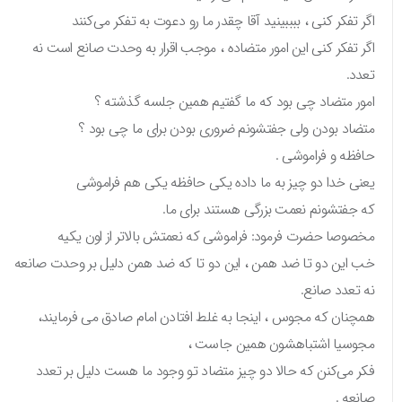
اگر تفکر کنی ، ببببینید آقا چقدر ما رو دعوت به تفکر می‌کنند
اگر تفکر کنی این امور متضاده ، موجب اقرار به وحدت صانع است نه
تعدد.
امور متضاد چی بود که ما گفتیم همین جلسه گذشته ؟
متضاد بودن ولی جفتشونم ضروری بودن برای ما چی بود ؟
حافظه و فراموشی .
یعنی خدا دو چیز به ما داده یکی حافظه یکی هم فراموشی
که جفتشونم نعمت بزرگی هستند برای ما.
مخصوصا حضرت فرمود: فراموشی که نعمتش بالاتر از اون یکیه
خب این دو تا ضد همن ، این دو تا که ضد همن دلیل بر وحدت صانعه
نه تعدد صانع.
همچنان که مجوس ، اینجا به غلط افتادن امام صادق می فرمایند،
مجوسیا اشتباهشون همین جاست ،
فکر می‌کنن که حالا دو چیز متضاد تو وجود ما هست دلیل بر تعدد
صانعه .