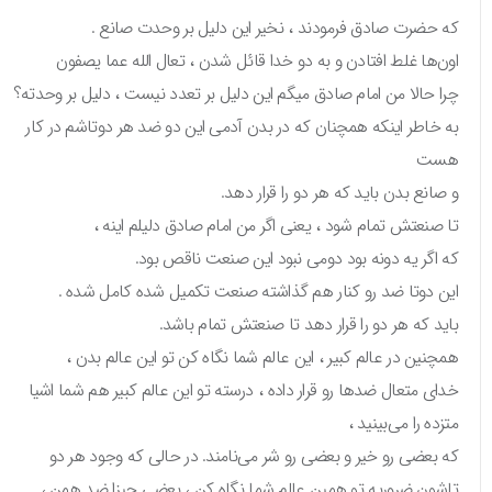
که حضرت صادق فرمودند ، نخیر این دلیل بر وحدت صانع .
اون‌ها غلط افتادن و به دو خدا قائل شدن ، تعال الله عما یصفون
چرا حالا من امام صادق میگم این دلیل بر تعدد نیست ، دلیل بر وحدته؟
به خاطر اینکه همچنان که در بدن آدمی این دو ضد هر دوتاشم در کار
هست
و صانع بدن باید که هر دو را قرار دهد.
تا صنعتش تمام شود ، یعنی اگر من امام صادق دلیلم اینه ،
که اگر یه دونه بود دومی نبود این صنعت ناقص بود.
این دوتا ضد رو کنار هم گذاشته صنعت تکمیل شده کامل شده .
باید که هر دو را قرار دهد تا صنعتش تمام باشد.
همچنین در عالم کبیر ، این عالم شما نگاه کن تو این عالم بدن ،
خدای متعال ضد‌ها رو قرار داده ، درسته تو این عالم کبیر هم شما اشیا
متزده را می‌بینید ،
که بعضی رو خیر و بعضی رو شر می‌نامند. در حالی که وجود هر دو
تاشون ضروریه تو همین عالم شما نگاه کن ، بعضی چیزا ضد همن ،