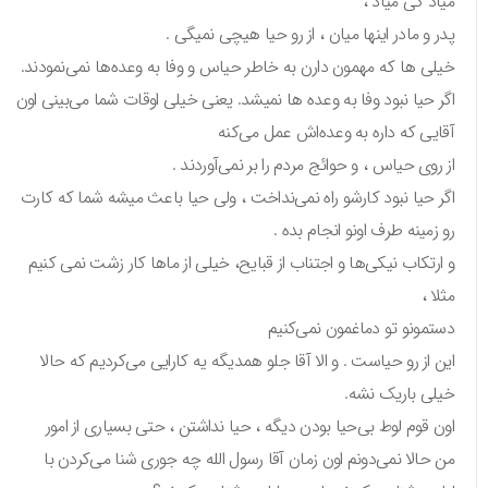
میاد کی میاد ،
پدر و مادر اینها میان ، از رو حیا هیچی نمیگی .
خیلی ها که مهمون دارن به خاطر حیاس و وفا به وعده‌ها نمی‌نمودند.
اگر حیا نبود وفا به وعده ها نمیشد. یعنی خیلی اوقات شما می‌بینی اون
آقایی که داره به وعده‌اش عمل می‌کنه
از روی حیاس ، و حوائج مردم را بر نمی‌آوردند .
اگر حیا نبود کارشو راه نمی‌نداخت ، ولی حیا باعث میشه شما که کارت
رو زمینه طرف اونو انجام بده .
و ارتکاب نیکی‌ها و اجتناب از قبایح، خیلی از ماها کار زشت نمی کنیم
مثلا ،
دستمونو تو دماغمون نمی‌کنیم
این از رو حیاست . و الا آقا جلو همدیگه یه کارایی می‌کردیم که حالا
خیلی باریک نشه.
اون قوم لوط بی‌حیا بودن دیگه ، حیا نداشتن ، حتی بسیاری از امور
من حالا نمی‌دونم اون زمان آقا رسول الله چه جوری شنا می‌کردن با