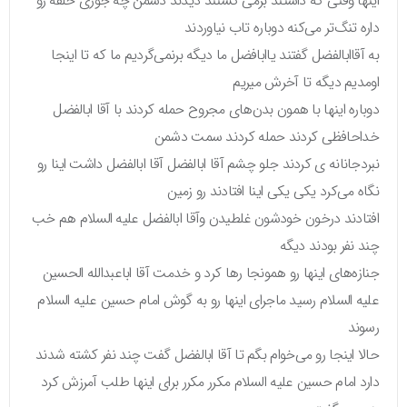
اینها وقتی که داشتند برمی گشتند دیدند دشمن چه جوری حلقه رو
داره تنگ‌تر می‌کنه دوباره تاب نیاوردند
به آقاابالفضل گفتند یاابافضل ما دیگه برنمی‌گردیم ما که تا اینجا
اومدیم دیگه تا آخرش میریم
دوباره اینها با همون بدن‌های مجروح حمله کردند با آقا ابالفضل
خداحافظی کردند حمله کردند سمت دشمن
نبردجانانه ی کردند جلو چشم آقا ابالفضل آقا ابالفضل داشت اینا رو
نگاه می‌کرد یکی یکی اینا افتادند رو زمین
افتادند درخون خودشون غلطیدن وآقا ابالفضل علیه السلام هم خب
چند نفر بودند دیگه
جنازه‌های اینها رو همونجا رها کرد و خدمت آقا اباعبدالله الحسین
علیه السلام رسید ماجرای اینها رو به گوش امام حسین علیه السلام
رسوند
حالا اینجا رو می‌خوام بگم تا آقا ابالفضل گفت چند نفر کشته شدند
دارد امام حسین علیه السلام مکرر مکرر برای اینها طلب آمرزش کرد