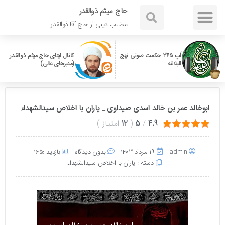
حاج میثم ذوالقدر
مطالب دینی از حاج آقا ذوالقدر
اَپ 365 حکمت صوتی نهج
کانال ایتای حاج میثم ذوالقدر
البلاغه
(منبرهای عالی)
ابوخالد عمر بن خالد اسدی صیداوی _ یاران با اخلاص سیدالشهداء
4.9
/
5
(
12
امتیاز
)
admin
۱۹ مرداد ۱۴۰۳
بدون دیدگاه
بازدید :165
دسته :
یاران با اخلاص سیدالشهداء