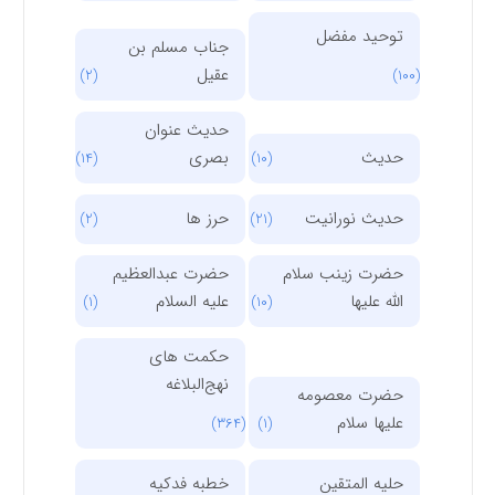
توحید مفضل
جناب مسلم بن
عقیل
(2)
(100)
حدیث عنوان
حدیث
بصری
(14)
(10)
حدیث نورانیت
حرز ها
(2)
(21)
حضرت زینب سلام
حضرت عبدالعظیم
الله علیها
علیه السلام
(1)
(10)
حکمت های
نهج‌البلاغه
حضرت معصومه
علیها سلام
(364)
(1)
حلیه المتقین
خطبه فدکیه