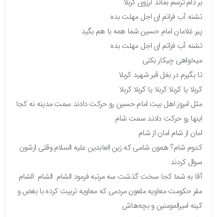
بر دلم ترسم بماند آرزوی کربلا
تشنه آب فراتم ای اجل مهلت بده
پیر غلامان امام حسین شما همه با هم بگید
تشنه آب فراتم ای اجل مهلت بده
میخواهی چیکار بکنی
تا بگیرم در بغل قبر شهید کربلا
کربلا یا کربلا کربلا یا کربلا کربلا
مثل امروز اهل بیت امام حسین رو حرکت دادند سمت مدینه نه کجا
اینها رو حرکت دادند سمت شام
امان از شام امان از شام
کدوم شام؟ همون شامی که زین العابدین علیه السلام وقتی ازشون
سوال کردند
آقا به شما کجا سخت گذشت سه مرتبه فرمود الشام الشام الشام
مقر حکومت معاویه ملعون مردمی که معاویه تربیت کرده با بغض و
کینه امیرالمومنین و بچه‌هاش