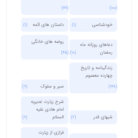
(77)
(100)
خودشناسی
داستان های ائمه
(1)
(1)
روضه های خانگی
دعاهای روزانه ماه
رمضان
(45)
(10)
زندگینامه و تاریخ
چهارده معصوم
سیر و سلوک
(9)
(148)
شرح زیارت غدیریه
امام هادی علیه
شبهای قدر
السلام
(9)
(2)
فرازی از زیارت