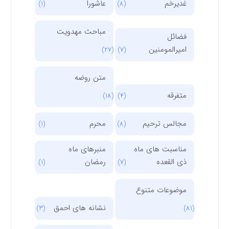
غدیرخم
عاشورا
(1)
(8)
مباحث مهدویت
فضائل
امیرالمومنین
(27)
(7)
متن روضه
متفرقه
(18)
(4)
مجالس ترحیم
محرم
(1)
(8)
مناسبت های ماه
منبرهای ماه
ذی القعده
رمضان
(1)
(7)
موضوعات متنوع
نشانه های احمق
(3)
(81)