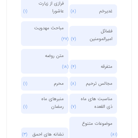
فرازی از زیارت
غدیرخم
عاشورا
(1)
(8)
مباحث مهدویت
فضائل
امیرالمومنین
(27)
(7)
متن روضه
متفرقه
(18)
(4)
مجالس ترحیم
محرم
(1)
(8)
مناسبت های ماه
منبرهای ماه
ذی القعده
رمضان
(1)
(7)
موضوعات متنوع
نشانه های احمق
(3)
(81)