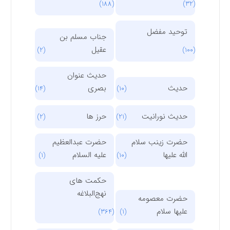
(188)
(32)
توحید مفضل
جناب مسلم بن
عقیل
(2)
(100)
حدیث عنوان
حدیث
بصری
(14)
(10)
حدیث نورانیت
حرز ها
(2)
(21)
حضرت زینب سلام
حضرت عبدالعظیم
الله علیها
علیه السلام
(1)
(10)
حکمت های
نهج‌البلاغه
حضرت معصومه
علیها سلام
(364)
(1)