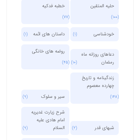
حلیه المتقین
خطبه فدکیه
(77)
(100)
خودشناسی
داستان های ائمه
(1)
(1)
روضه های خانگی
دعاهای روزانه ماه
رمضان
(45)
(10)
زندگینامه و تاریخ
چهارده معصوم
سیر و سلوک
(9)
(148)
شرح زیارت غدیریه
امام هادی علیه
شبهای قدر
السلام
(9)
(2)