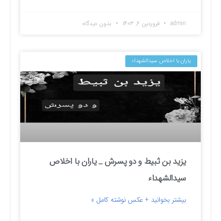
admin
فروردین ۶, ۱۴۰۳
بدون دیدگاه
یاران با اخلاص سیدالشهداء
یزید بن ثبیط و دو پسرش _ یاران با اخلاص
سیدالشهداء
بیشتر بخوانید + عکس نوشته کامل »