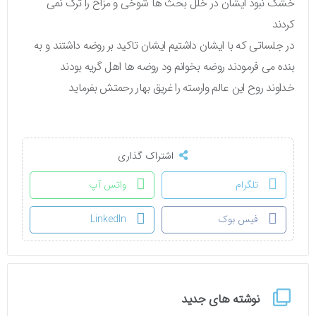
خشک نبود ایشان در خلل بحث ها شوخی و مزاح را ترک نمی
کردند
در جلساتی که با ایشان داشتیم ایشان تاکید بر روضه داشتند و به
بنده می فرمودند روضه بخوانم ود روضه ها اهل گریه بودند
خداوند روح این عالم وارسته را غریق بهار رحمتش بفرماید
اشتراک گذاری
تلگرام
واتس آپ
فیس بوک
LinkedIn
نوشته های جدید