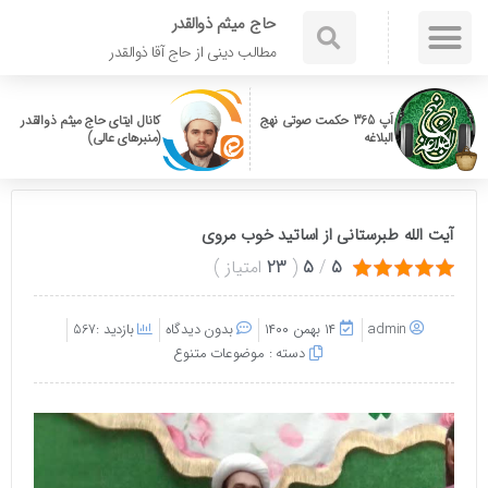
حاج میثم ذوالقدر
مطالب دینی از حاج آقا ذوالقدر
اَپ 365 حکمت صوتی نهج
کانال ایتای حاج میثم ذوالقدر
البلاغه
(منبرهای عالی)
آیت الله طبرستانی از اساتید خوب مروی
5
/
5
(
23
امتیاز
)
admin
۱۴ بهمن ۱۴۰۰
بدون دیدگاه
بازدید :567
دسته :
موضوعات متنوع