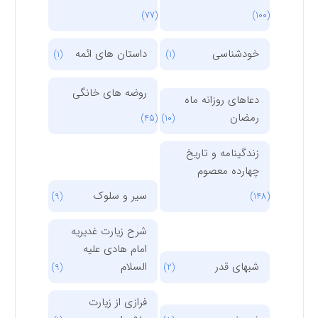
(77)
(100)
خودشناسی
داستان های ائمه
(1)
(1)
روضه های خانگی
دعاهای روزانه ماه
رمضان
(45)
(10)
زندگینامه و تاریخ
چهارده معصوم
سیر و سلوک
(9)
(148)
شرح زیارت غدیریه
امام هادی علیه
شبهای قدر
السلام
(9)
(2)
فرازی از زیارت