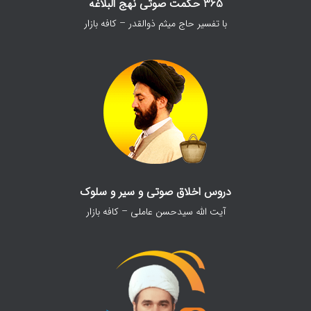
365 حکمت صوتی نهج البلاغه
با تفسیر حاج میثم ذوالقدر – کافه بازار
دروس اخلاق صوتی و سیر و سلوک
آیت الله سیدحسن عاملی – کافه بازار