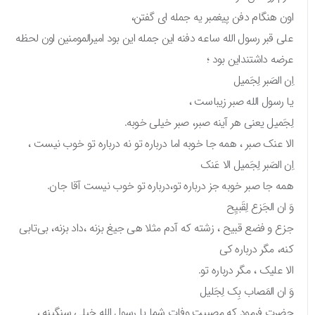
اون هنگام دفن پیغمبر یه جمله‌ ای گفتن،
علی قبر رسول الله ساعه دفنه این جمله این بود امیرالمومنین اون لحظه
عرضه داشتنداین بود ؛
اِن الصَبر لِجَمیل
یا رسول الله صبر زیباست ،
لِجَمیل یعنی هر آینه صبر، صبر خیلی خوبه.
الا عنک صبر ، همه جا خوبه اما درباره تو نه درباره تو خوب نیست ،
اِن الصَبر لِجَمیل الا عَنک
همه جا صبر خوبه جز درباره تو،درباره تو خوب نیست آقا جان.
وَ ان الجَزع لِقَبیِح
جزع و فضع قبیح ، زشته که آدم مثلا هی جیغ بزنه ،داد بزنه، بی‌تابی
کنه، مگر درباره کی
الا علیک ، مگر درباره تو.
وَ ان المَصاب بِک لِجَلیل
حضرت فرمود که مصیبت وفات شما یا رسول الله خیلی سنگینه ،