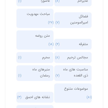
غدیرخم
عاشورا
(1)
(8)
مباحث مهدویت
فضائل
امیرالمومنین
(27)
(7)
متن روضه
متفرقه
(18)
(4)
مجالس ترحیم
محرم
(1)
(8)
مناسبت های ماه
منبرهای ماه
ذی القعده
رمضان
(1)
(7)
موضوعات متنوع
نشانه های احمق
(3)
(81)