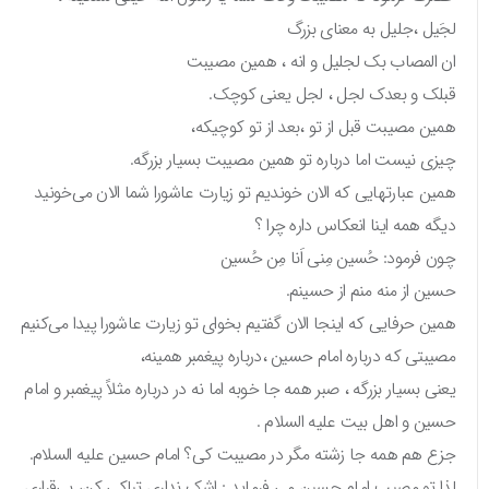
لجَیل ،جلیل به معنای بزرگ
ان المصاب بک لجلیل و انه ، همین مصیبت
قبلک و بعدک لجل ، لجل یعنی کوچک.
همین مصیبت قبل از تو ،بعد از تو کوچیکه،
چیزی نیست اما درباره تو همین مصیبت بسیار بزرگه.
همین عبارتهایی که الان خوندیم تو زیارت عاشورا شما الان می‌خونید
دیگه همه اینا انعکاس داره چرا ؟
چون فرمود: حُسین مِنی اَنا مِن حُسین
حسین از منه منم از حسینم.
همین حرفایی که اینجا الان گفتیم بخوای تو زیارت عاشورا پیدا می‌کنیم
مصیبتی که درباره امام حسین ،درباره پیغمبر همینه،
یعنی بسیار بزرگه ، صبر همه جا خوبه اما نه در درباره مثلاً پیغمبر و امام
حسین و اهل بیت علیه السلام .
جزع هم همه جا زشته مگر در مصیبت کی؟ امام حسین علیه السلام.
لذا تو مصیب امام حسین می فرماید : اشک نداری تباکی کن، بی‌قراری