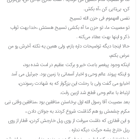
کن، بی‌تابی کن ،آه بکش.
نفس المهموم فی حزن الله تسبیح
تو مصیبت ما، تو حزن ما آه بکشی تسبیح هستش ،خدا بهت ثواب
ذکر و اینها بهت عطاء می‌کنه .
حالا اینجا دیگه توضیحات داره بازم، ولی همین یه نکته آخرش رو من
عرض بکنم،
اینکه وجود پیغمبر باعث خیر و برکت عظیم در امت شده بود،
و اینکه پیوند عالم وحی و اخبار آسمانی با زمین بود. جبرئیل می آمد
اخبارو می گفت ولی با رحلت این بزرگوار که به شهادت رسوندن،
ارتباط با عالم وحی قطع شد ازبین رفت.
بعد مصیبت آقا رسول الله اول برخاستن منافقین بود ،منافقین وقتی نبی
مکرم چشمش رو هم گذاشت شروع کردند به جولان دادن ،
و این قطاری که داشت میرفت از روی ریل خارجش کردن، قطار از روی
ریل خارج بشه حرکت دیگه نداره .