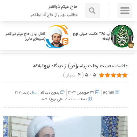
حاج میثم ذوالقدر
مطالب دینی از حاج آقا ذوالقدر
اَپ 365 حکمت صوتی نهج
کانال ایتای حاج میثم ذوالقدر
البلاغه
(منبرهای عالی)
عظمت مصیبت رحلت پیامبر(ص) از دیدگاه نهج‌البلاغه
5
/
5
(
4
امتیاز
)
admin
۲۷ فروردین ۱۴۰۳
بدون دیدگاه
بازدید :227
دسته :
حکمت های نهج‌البلاغه