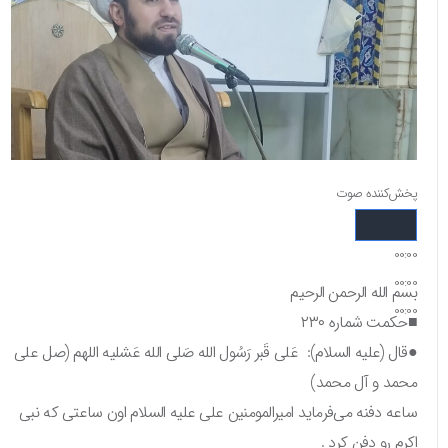
پخش‌کننده صوت
00:00
00:00
بسم الله الرحمن الرحیم
00:00
■حکمت شماره ۲۳۰
●قال (علیه السلام): عَلی قَبر رَسُول الله صَلی الله عَشلیه اللهم (صل علی
محمد و آل محمد)
ساعه دفنه می‌فرماید امیرالمومنین علی علیه السلام اون ساعتی که نبی
اکرم رو دفن کرد .