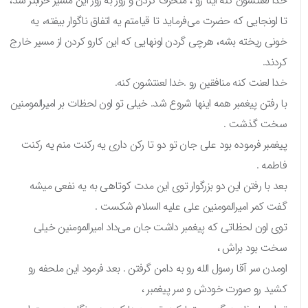
خدا لعنتشون کنه اینا رو ، منحرف کردن و روز به روز این مسیر خرابتر شد،
تا اونجایی که حضرت می‌فرماید تا قیامتم یه اتفاق ناگوار بیفته، یه
خونی ریخته بشه، هرچی گردن اونهایی که این کارو کردن از مسیر خارج
کردند.
خدا لعنت کنه منافقین رو .خدا لعنتشون کنه.
با رفتن پیغمبر همه اینها شروع شد. خیلی تو اون لحظات بر امیرالمومنین
سخت گذشت .
پیغمبر فرموده بود علی جان تو دو تا رکن داری یه رکنت منم یه رکنت
فاطمه .
بعد با رفتن این دو بزرگوار توی این مدت کوتاهی به یه نفعی میشه
گفت کمر امیرالمومنین علی علیه السلام شکست .
توی اون لحظاتی که پیغمبر داشت جان می‌داد امیرالمومنین خیلی
سخت بود براش ،
اومدن سر آقا رسول الله رو به دامن گرفتن . بعد فرمود این ملحفه رو
کشید رو صورت خودش و سر پیغمبر ،