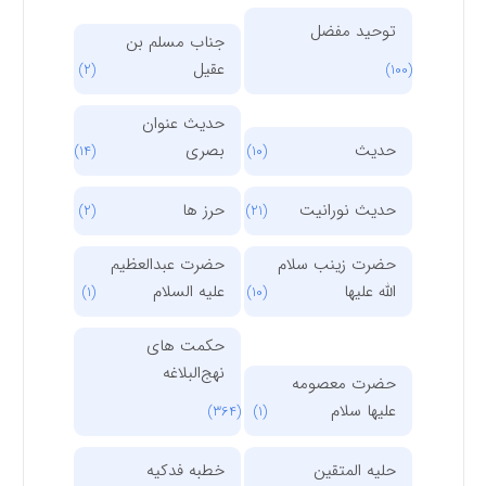
توحید مفضل
جناب مسلم بن
عقیل
(2)
(100)
حدیث عنوان
حدیث
بصری
(14)
(10)
حدیث نورانیت
حرز ها
(2)
(21)
حضرت زینب سلام
حضرت عبدالعظیم
الله علیها
علیه السلام
(1)
(10)
حکمت های
نهج‌البلاغه
حضرت معصومه
علیها سلام
(364)
(1)
حلیه المتقین
خطبه فدکیه