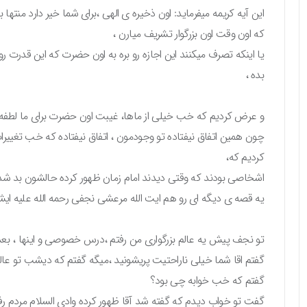
این آیه کریمه میفرماید: اون ذخیره ی الهی ،برای شما خیر دارد منتها 
که اون وقت اون بزرگوار تشریف میارن ،
یا اینکه تصرف میکنند این اجازه رو بره به اون حضرت که این قدرت ر
بده ،
و عرض کردیم که خب خیلی از ماها، غیبت اون حضرت برای ما لطفه، 
چون همین اتفاق نیفتاده تو وجودمون ، اتفاق نیفتاده که خب تغییر
کردیم که،
اشخاصی بودند که وقتی دیدند امام زمان ظهور کرده حالشون بد شد 
یه قصه ی دیگه ای رو هم ایت الله مرعشی نجفی رحمه الله علیه ایش
تو نجف پیش یه عالم بزرگواری من رفتم ،درس خصوصی و اینها ، ب
گفتم اقا شما خیلی ناراحتیت پریشونید ،میگه گفتم که دیشب تو 
گفتم که خب خوابه چی بود؟
گفت تو خواب دیدم که گفته شد آقا ظهور کرده وادی السلام مردم 