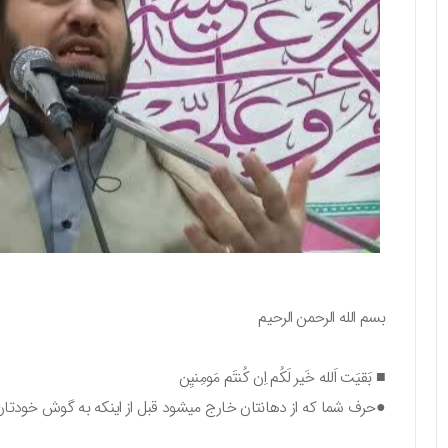
بسم الله الرحمن الرحیم
■ بَقیَت اَلله خَیر لَکُم اِن کُنتَم مَومِنیِن
●حرف شما که از دهانتان خارج میشود قبل از اینکه به گوش خودتان 