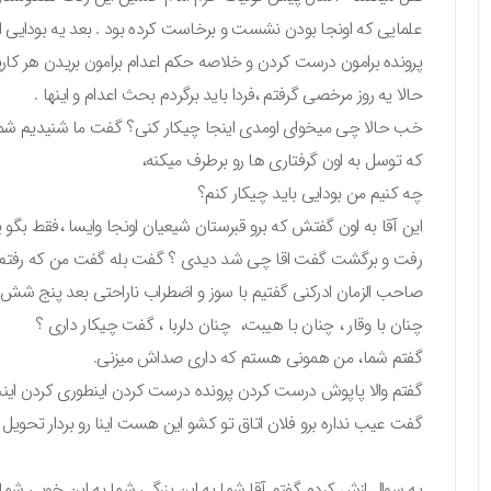
علمایی که اونجا بودن نشست و برخاست کرده بود . بعد یه بودایی 
پرونده برامون درست کردن و خلاصه حکم اعدام برامون بریدن هر کاری
حالا یه روز مرخصی گرفتم ،فردا باید برگردم بحث اعدام و اینها .
خب حالا چی میخوای اومدی اینجا چیکار کنی؟ گفت ما شنیدیم شما
که توسل به اون گرفتاری ها رو برطرف میکنه،
چه کنیم من بودایی باید چیکار کنم؟
این آقا به اون گفتش که برو قبرستان شیعیان اونجا وایسا ،فقط بگو 
رفت و برگشت گفت اقا چی شد دیدی ؟ گفت بله گفت من که رفتم ق
صاحب الزمان ادرکنی گفتیم با سوز و اضطراب ناراحتی بعد پنج شش س
چنان با وقار ، چنان با هیبت، چنان دلربا ، گفت چیکار داری ؟
گفتم شما، من همونی هستم که داری صداش میزنی.
گفتم والا پاپوش درست کردن پرونده درست کردن اینطوری کردن این
گفت عیب نداره برو فلان اتاق تو کشو این هست اینا رو بردار تحوی
یه سوال ازش کردم گفتم آقا شما به این بزرگی شما به این خوبی شما 