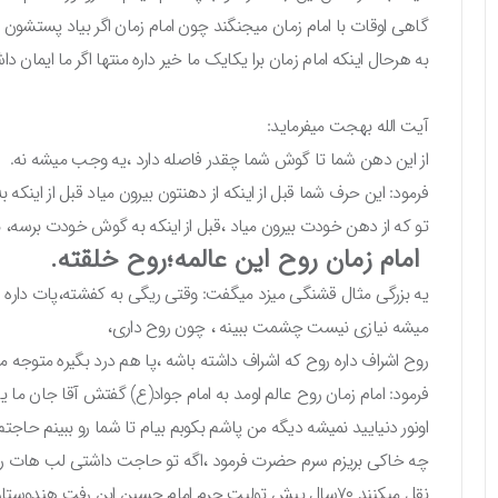
گاهی اوقات با امام زمان میجنگند چون امام زمان اگر بیاد پستشون 
به هرحال اینکه امام زمان برا یکایک ما خیر داره منتها اگر ما ایمان دا
آیت الله بهجت میفرماید:
از این دهن شما تا گوش شما چقدر فاصله دارد ،یه وجب میشه نه.
فرمود: این حرف شما قبل از اینکه از دهنتون بیرون میاد قبل از این
تو که از دهن خودت بیرون میاد ،قبل از اینکه به گوش خودت برسه، 
امام زمان روح این عالمه؛روح خلقته.
یه بزرگی مثال قشنگی میزد میگفت: وقتی ریگی به کفشته،پات داره 
میشه نیازی نیست چشمت ببینه ، چون روح داری،
روح اشراف داره روح که اشراف داشته باشه ،پا هم درد بگیره متوجه م
فرمود: امام زمان روح عالم اومد به امام جواد(ع) گفتش آقا جان ما 
اونور دنیایید نمیشه دیگه من پاشم بکوبم بیام تا شما رو ببینم حاجتم
چه خاکی بریزم سرم حضرت فرمود ،اگه تو حاجت داشتی لب هات رو
نقل میکنند ۷۰سال پیش تولیت حرم امام حسین این رفت هندوستان با رفقاش و این ها،