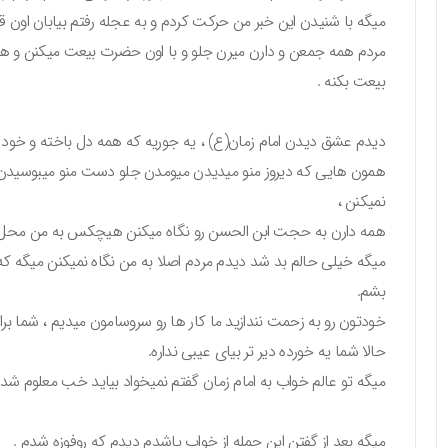
میگه با شنیدن این خبر من حرکت کردم و به عجله رفتم بیابان اون ق
مردم همه جمعن و دارن میرن جلو و با اون حضرت بیعت میکنن و هر ک
بیعت بکنه .
دیدم عشق دیدن امام زمان(ع) ، یه جوریه که همه دل باخته و خود باخ
همون هایی که دیروز منو میدیدن میومدن جلو دست منو میبوسیدن، 
نمیکنن ،
همه دارن به حجت ابن الحسن رو نگاه میکنن هیچکس به من محل نم
میگه خیلی حالم بد شد دیدم مردم اصلا به من نگاه نمیکنن میگه که 
بشم.
خودتون رو به زحمت نندازید ما کار ها رو سروسامون میدیم ، شما بر
حالا شما یه خورده دیر تر بیای عیبی نداره.
میگه تو عالم خواب به امام زمان گفتم نمیخواد بیاید خب معلوم
میگه بعد از گفتن این جمله از خواب پاشدم دیدم که روفوزه شدم .