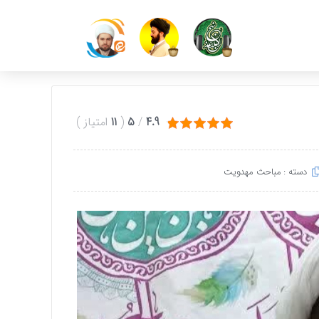
4.9
/
5
(
11
امتیاز
)
دسته :
مباحث مهدویت