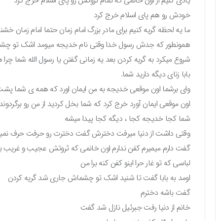
یادی کنیم از اون خانمی که تمام ثروتش رو پای اسلام خرج کرد
خودش رو هم پای اسلام خرج کرد
ما یه لحظه گریه کنیم برای مادر بزرگ امام زمان حتما امام زمان خش
همونطور که جدش رسول خدا وقتی نام خدیجه میومد اشک تو 
شروع میکرد به گریه کردن بعد یه زمانی گفتن یا رسول الله شما چرا 
بابا زنای دیگه دارید شما.
وای برشما اون موقعی خدیجه به من ایمان اورد که همه ی شما پشت
اون موقعی ایمان آورد خرج کرد که شما بخل کردید از من رو برگردوند
شما کجا خدیجه کجا ، دیگه کجا پیدا میشه
وقتی داشت از دنیا میرفت دخترش گفت دخترت رو حرفت حرف نمیز
گفت دارم میمیرم کفن ندارم اون خانمی که ثروتش عجیب و غریب بو
لباسی که تو غار حرا اینو کفن کنه برا من
اومد به بابا گفت تا شنید اشک تو چشماش جاری شد گریه کردن
گفت باشه دخترم
خانم از دنیا رفت جبرئیل نازل شد گفت