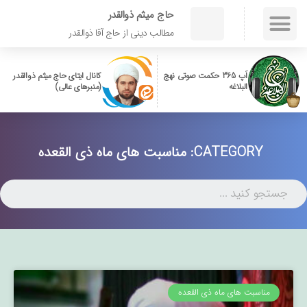
حاج میثم ذوالقدر
مطالب دینی از حاج آقا ذوالقدر
اَپ 365 حکمت صوتی نهج
کانال ایتای حاج میثم ذوالقدر
البلاغه
(منبرهای عالی)
CATEGORY: مناسبت های ماه ذی القعده
مناسبت های ماه ذی القعده