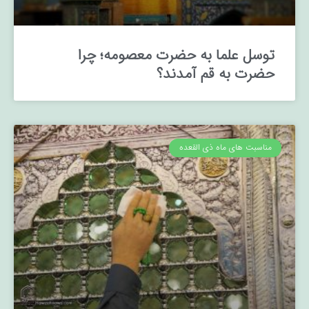
توسل علما به حضرت معصومه؛ چرا
حضرت به قم آمدند؟
مناسبت های ماه ذی القعده