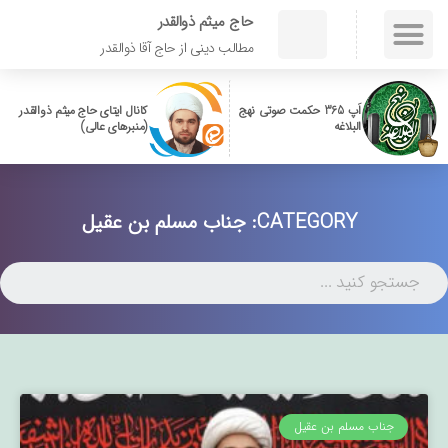
حاج میثم ذوالقدر
مطالب دینی از حاج آقا ذوالقدر
اَپ 365 حکمت صوتی نهج
کانال ایتای حاج میثم ذوالقدر
البلاغه
(منبرهای عالی)
CATEGORY: جناب مسلم بن عقیل
جناب مسلم بن عقیل