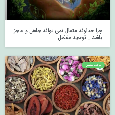
چرا خداوند متعال نمی تواند جاهل و عاجز
باشد _ توحید مفضل
توحید مفضل