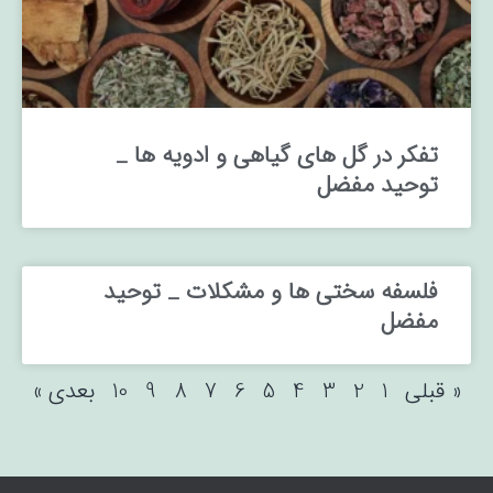
تفکر در گل های گیاهی و ادویه ها _
توحید مفضل
فلسفه سختی ها و مشکلات _ توحید
مفضل
« قبلی
1
2
3
4
5
6
7
8
9
10
بعدی »